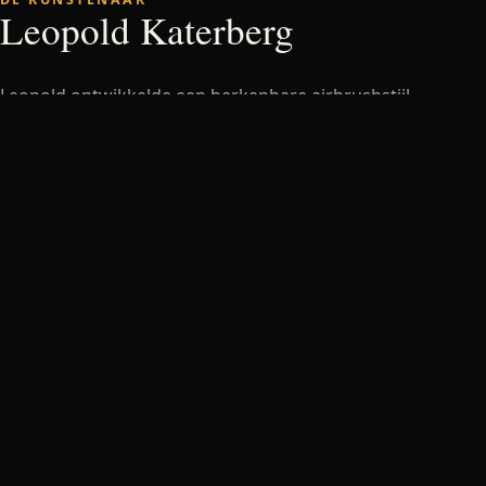
Leopold Katerberg
Leopold ontwikkelde een herkenbare airbrushstijl
waarin realisme, fantasie en populaire cultuur
samenkomen. Dit digitale archief toont werk uit meer
dan twee decennia, inclusief exposities en het
maakproces achter verschillende doeken.
Planet Leopold is behouden als tijdsdocument, maar
gebruikt nu open webtechniek in plaats van de niet
langer ondersteunde Flash Player.
Bekijk Legends
Neem contact op