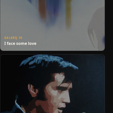
GALERIJ 16
I face some love