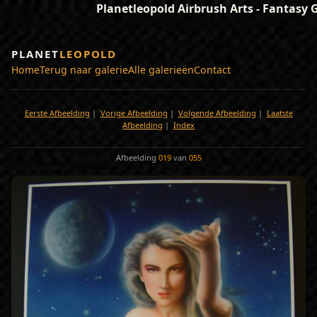
Planetleopold Airbrush Arts - Fantasy G
PLANET
LEOPOLD
Home
Terug naar galerie
Alle galerieën
Contact
Eerste Afbeelding
|
Vorige Afbeelding
|
Volgende Afbeelding
|
Laatste
Afbeelding
|
Index
Afbeelding
019
van
055