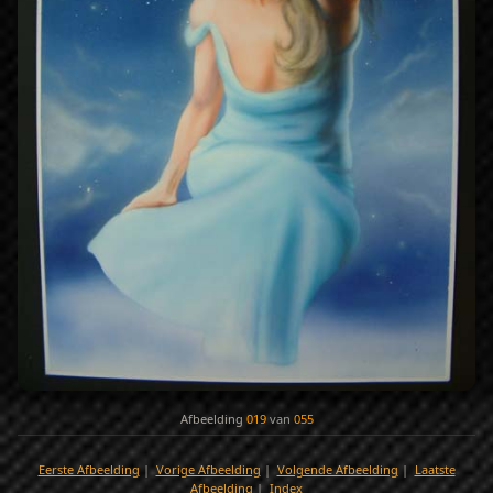
Afbeelding
019
van
055
Eerste Afbeelding
|
Vorige Afbeelding
|
Volgende Afbeelding
|
Laatste
Afbeelding
|
Index