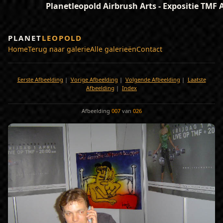
Planetleopold Airbrush Arts - Expositie TMF
PLANET
LEOPOLD
Home
Terug naar galerie
Alle galerieën
Contact
Eerste Afbeelding
|
Vorige Afbeelding
|
Volgende Afbeelding
|
Laatste
Afbeelding
|
Index
Afbeelding
007
van
026