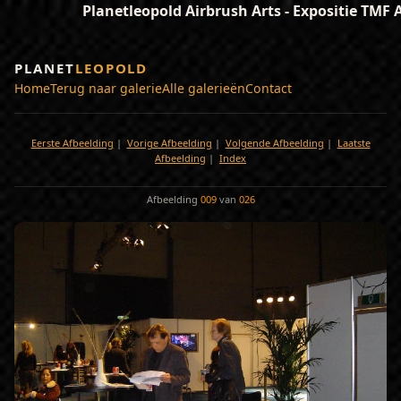
Planetleopold Airbrush Arts - Expositie TMF
PLANET
LEOPOLD
Home
Terug naar galerie
Alle galerieën
Contact
Eerste Afbeelding
|
Vorige Afbeelding
|
Volgende Afbeelding
|
Laatste
Afbeelding
|
Index
Afbeelding
009
van
026