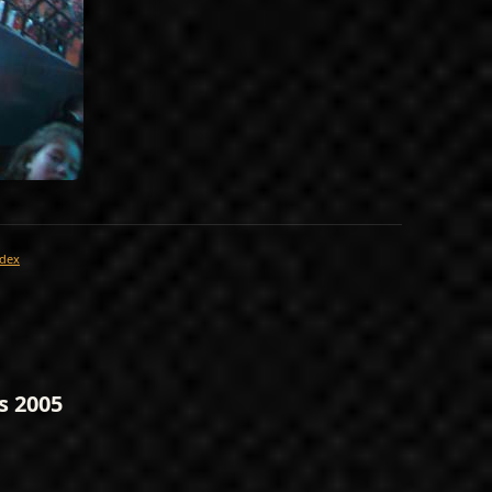
dex
s 2005