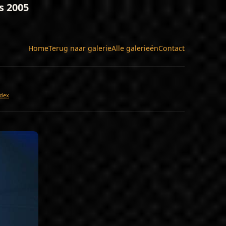
s 2005
Home
Terug naar galerie
Alle galerieën
Contact
dex