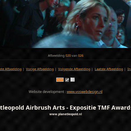
Afbeelding
020
van
026
ste Afbeelding
|
Vorige Afbeelding
|
Volgende Afbeelding
|
Laatste Afbeelding
|
In
Website development :
www.voswebdesign.nl
tleopold Airbrush Arts - Expositie TMF Award
www.planetleopold.nl