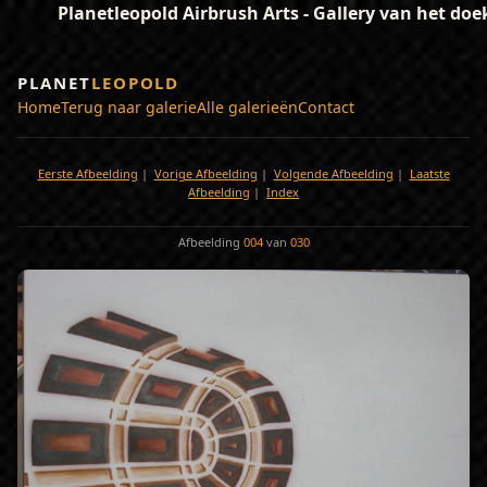
Planetleopold Airbrush Arts - Gallery van het doe
PLANET
LEOPOLD
Home
Terug naar galerie
Alle galerieën
Contact
Eerste Afbeelding
|
Vorige Afbeelding
|
Volgende Afbeelding
|
Laatste
Afbeelding
|
Index
Afbeelding
004
van
030