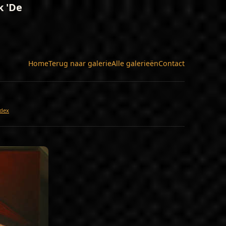
k 'De
Home
Terug naar galerie
Alle galerieën
Contact
dex