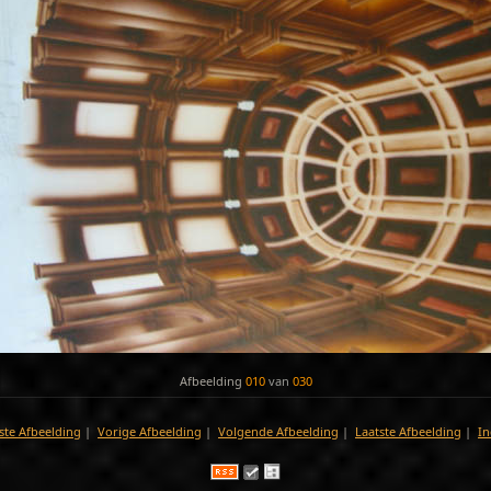
Afbeelding
010
van
030
ste Afbeelding
|
Vorige Afbeelding
|
Volgende Afbeelding
|
Laatste Afbeelding
|
In