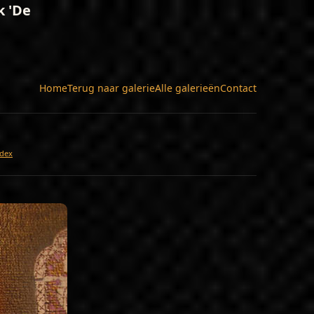
k 'De
Home
Terug naar galerie
Alle galerieën
Contact
dex