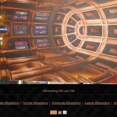
Afbeelding
026
van
030
ste Afbeelding
|
Vorige Afbeelding
|
Volgende Afbeelding
|
Laatste Afbeelding
|
In