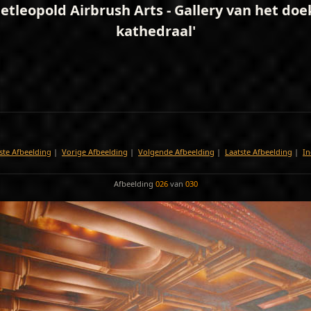
etleopold Airbrush Arts - Gallery van het doe
kathedraal'
ste Afbeelding
|
Vorige Afbeelding
|
Volgende Afbeelding
|
Laatste Afbeelding
|
In
Afbeelding
026
van
030