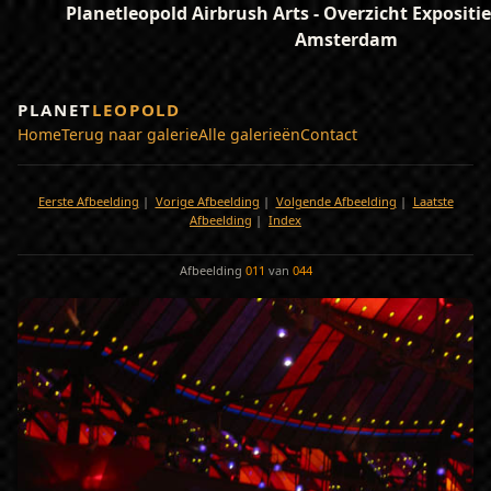
Planetleopold Airbrush Arts - Overzicht Expositi
Amsterdam
PLANET
LEOPOLD
Home
Terug naar galerie
Alle galerieën
Contact
Eerste Afbeelding
|
Vorige Afbeelding
|
Volgende Afbeelding
|
Laatste
Afbeelding
|
Index
Afbeelding
011
van
044