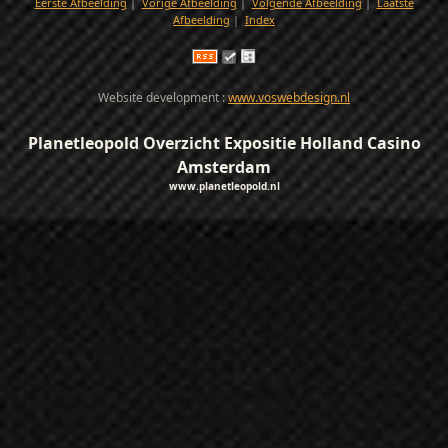
Eerste Afbeelding
|
Vorige Afbeelding
|
Volgende Afbeelding
|
Laatste
Afbeelding
|
Index
Website development :
www.voswebdesign.nl
Planetleopold Overzicht Expositie Holland Casino
Amsterdam
www.planetleopold.nl