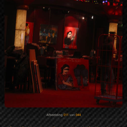
Afbeelding
011
van
044