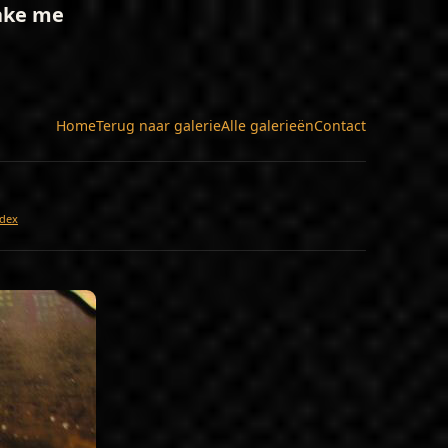
Take me
Home
Terug naar galerie
Alle galerieën
Contact
dex