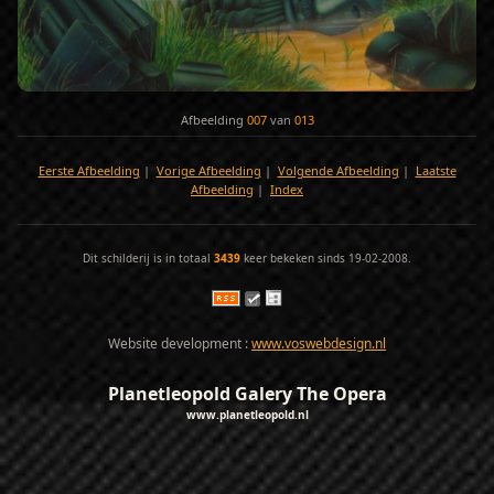
Afbeelding
007
van
013
Eerste Afbeelding
|
Vorige Afbeelding
|
Volgende Afbeelding
|
Laatste
Afbeelding
|
Index
Dit schilderij is in totaal
3439
keer bekeken sinds 19-02-2008.
Website development :
www.voswebdesign.nl
Planetleopold Galery The Opera
www.planetleopold.nl