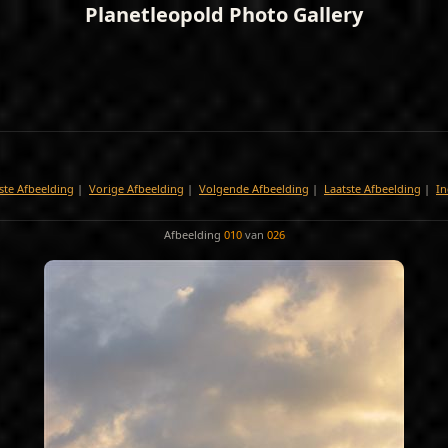
Planetleopold Photo Gallery
ste Afbeelding
|
Vorige Afbeelding
|
Volgende Afbeelding
|
Laatste Afbeelding
|
In
Afbeelding
010
van
026