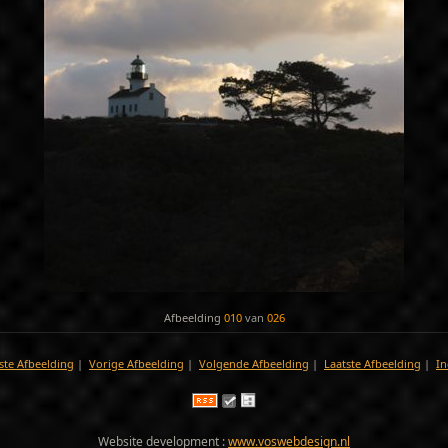
Afbeelding
010
van
026
ste Afbeelding
|
Vorige Afbeelding
|
Volgende Afbeelding
|
Laatste Afbeelding
|
In
Website development :
www.voswebdesign.nl